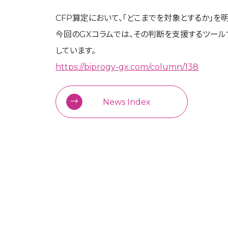
利
CFP算定において、「どこまでを対象とするか」を
ご
今回のGXコラムでは、その判断を支援するツール
Ne
しています。
無
https://biprogy-gx.com/column/138
News Index