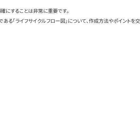
用ケース
明確にすることは非常に重要です。
契約の流れ
である「ライフサイクルフロー図」について、作成方法やポイントを
ws
料デモの申し込み
資料請求