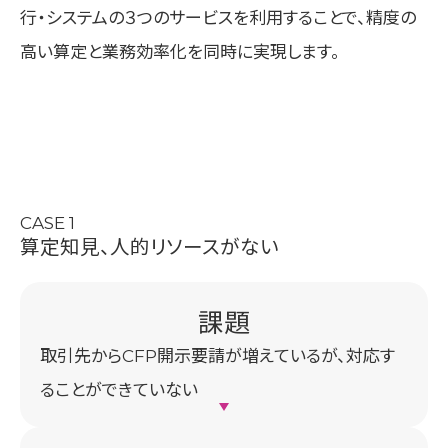
行・システムの３つのサービスを利用することで、精度の
高い算定と業務効率化を同時に実現します。
Top
サービス
CASE 1
利用ケース
算定知見、
人的リソースがない
ご契約の流れ
News
無料デモの申し込
み
取引先からCFP開示要請が増えているが、対応す
資料請求
ることができていない